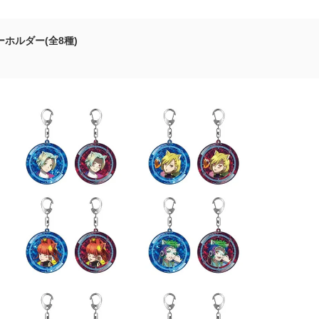
ホルダー(全8種)
円