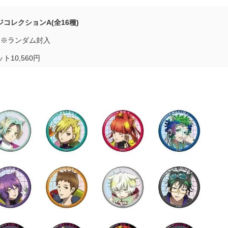
コレクションA(全16種)
円 ※ランダム封入
10,560円