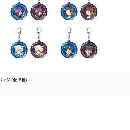
ジ (全15種)