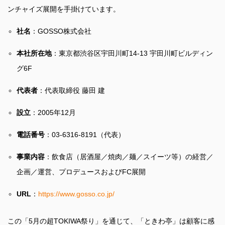
ンチャイズ展開を手掛けています。
社名
：GOSSO株式会社
本社所在地
：東京都渋谷区宇田川町14-13 宇田川町ビルディン
グ6F
代表者
：代表取締役 藤田 建
設立
：2005年12月
電話番号
：03-6316-8191（代表）
事業内容
：飲食店（居酒屋／焼肉／麺／スイーツ等）の経営／
企画／運営、プロデュースおよびFC展開
URL
：
https://www.gosso.co.jp/
この「5月の超TOKIWA祭り」を通じて、「ときわ亭」は顧客に感