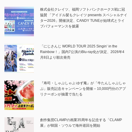
株式会社クレイツ、福岡ソフトバンクホークス戦に冠
協賛 「アイドル髪もクレイツ presents スペシャルナイ
ター2026」開催決定、CANDY TUNEが始球式とライ
ブパフォーマンスを披露
「にじさんじ WORLD TOUR 2025 Singin’ in the
Rainbow！」国内7公演のBlu-ray化が決定、2026年4
月8日より順次発売
『寿司・しゃぶしゃぶ ゆず庵』が「牛たんしゃぶしゃ
ぶ」販売記念キャンペーンを開催 – 10,000円分のアプ
リクーポンが抽選で当たる
創作集団CLAMPの画業35周年を記念する「CLAMP
展」が韓国・ソウルで海外巡回を開始