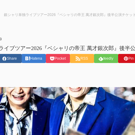
銀シャリ単独ライブツアー2026『ベシャリの帝王 萬才銀次郎』後半公演チケッ
9
ライブツアー2026『ベシャリの帝王 萬才銀次郎』後半
Share
Hatena
Pocket
RSS
feedly
Pin 