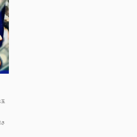
珠玉
ま
催さ