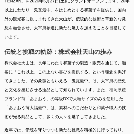
TENZAN」を2026年6月27日(土)にグランドオープンします。20年
以上にわたり「鬼瓦最中」をはじめとする和菓子を提供し、国内
外の観光客に親しまれてきた天山が、伝統的な技術と革新的な発
想を融合させ、太宰府参道に新たな魅力を加えることを目指して
います。
伝統と挑戦の軌跡：株式会社天山の歩み
株式会社天山は、長年にわたり和菓子の製造・販売を通じて、顧
客に「これ以上、この上ない喜びを提供する」という理念を掲げ
てきました。その象徴ともいえる「鬼瓦最中」は、太宰府の歴史
と文化を感じさせる逸品として知られています。また、福岡県産
ブランド苺「あまおう」の等級DXで大粒サイズのみを使用した
「あまおう苺大福最中」は、素材へのこだわりと和菓子職人の技
術が光る商品として、多くの人々を魅了してきました。
近年では、伝統を守りつつも新たな挑戦を積極的に行っており、