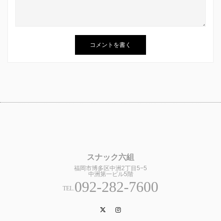
スナック六組
福岡市博多区中洲2丁目5−5
中洲第一ビル5階
092-282-7600
TEL.
Twitter
Instagram