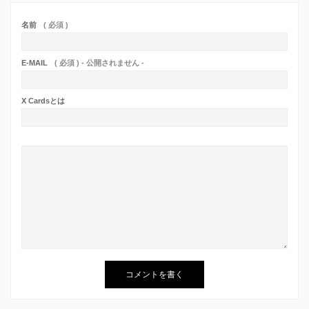
名前
( 必須 )
E-MAIL
( 必須 ) - 公開されません -
X Cardsとは