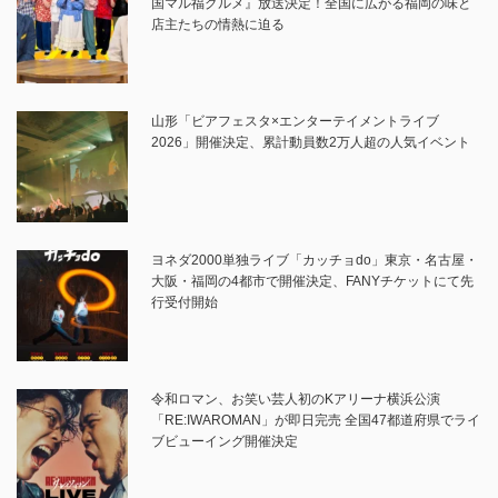
国マル福グルメ』放送決定！全国に広がる福岡の味と
店主たちの情熱に迫る
山形「ビアフェスタ×エンターテイメントライブ
2026」開催決定、累計動員数2万人超の人気イベント
ヨネダ2000単独ライブ「カッチョdo」東京・名古屋・
大阪・福岡の4都市で開催決定、FANYチケットにて先
行受付開始
令和ロマン、お笑い芸人初のKアリーナ横浜公演
「RE:IWAROMAN」が即日完売 全国47都道府県でライ
ブビューイング開催決定