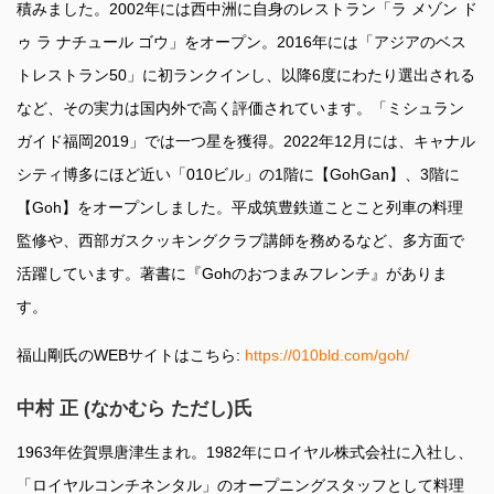
積みました。2002年には西中洲に自身のレストラン「ラ メゾン ド
ゥ ラ ナチュール ゴウ」をオープン。2016年には「アジアのベス
トレストラン50」に初ランクインし、以降6度にわたり選出される
など、その実力は国内外で高く評価されています。「ミシュラン
ガイド福岡2019」では一つ星を獲得。2022年12月には、キャナル
シティ博多にほど近い「010ビル」の1階に【GohGan】、3階に
【Goh】をオープンしました。平成筑豊鉄道ことこと列車の料理
監修や、西部ガスクッキングクラブ講師を務めるなど、多方面で
活躍しています。著書に『Gohのおつまみフレンチ』がありま
す。
福山剛氏のWEBサイトはこちら:
https://010bld.com/goh/
中村 正 (なかむら ただし)氏
1963年佐賀県唐津生まれ。1982年にロイヤル株式会社に入社し、
「ロイヤルコンチネンタル」のオープニングスタッフとして料理