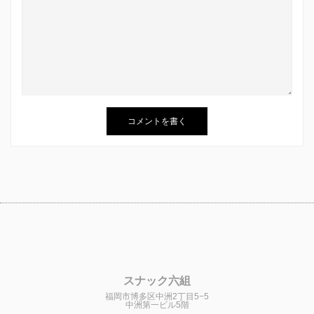
スナック六組
福岡市博多区中洲2丁目5−5
中洲第一ビル5階