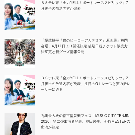
ＢＳテレ東「全力YELL！ボートレーススピリッツ」7
月後半の放送内容が発表
「堀越耕平『僕のヒーローアカデミア』原画展」福岡
会場、4月11日より開催決定 後期日程チケット販売方
法変更と新グッズ情報公開
ＢＳテレ東「全力YELL！ボートレーススピリッツ」2
月後半の放送内容が発表、注目のGⅠレースと実力派レ
ーサーに迫る
九州最大級の都市型音楽フェス「MUSIC CITY TENJIN
2026」第二弾出演者発表、奥田民生、RHYMESTERの
出演が決定