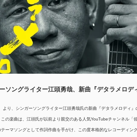
ーソングライター江頭勇哉、新曲『デタラメロデ
（水）より、シンガーソングライター江頭勇哉氏の新曲『デタラメロディ』
この楽曲は、江頭氏が以前より親交のある人気YouTubeチャンネル「
のテーマソングとして作詞作曲を手がけ、この度本格的なレコーディン