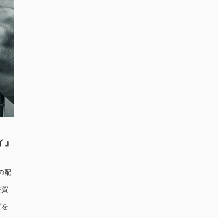
ィ』
の配
佐賀
グを