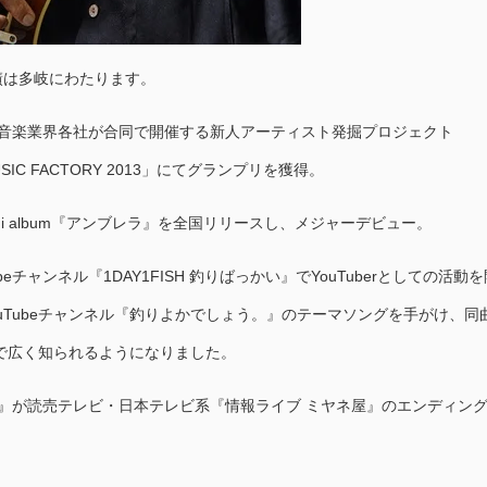
績は多岐にわたります。
岡の音楽業界各社が合同で開催する新人アーティスト発掘プロジェクト
USIC FACTORY 2013」にてグランプリを獲得。
 mini album『アンブレラ』を全国リリースし、メジャーデビュー。
Tubeチャンネル『1DAY1FISH 釣りばっかい』でYouTuberとしての活動
uTubeチャンネル『釣りよかでしょう。』のテーマソングを手がけ、同
で広く知られるようになりました。
実り』が読売テレビ・日本テレビ系『情報ライブ ミヤネ屋』のエンディン