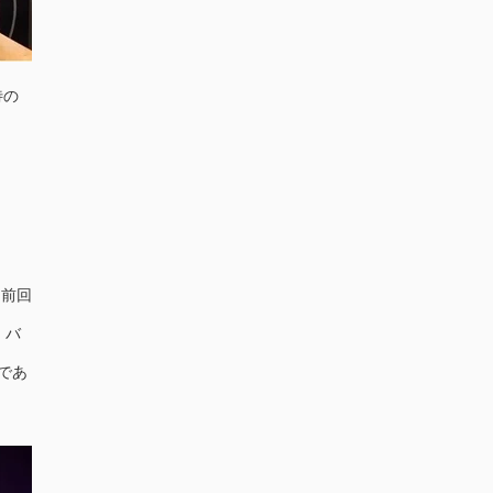
待の
。前回
。バ
であ