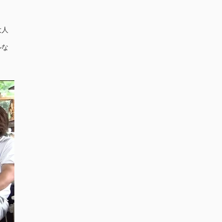
大人
ルな