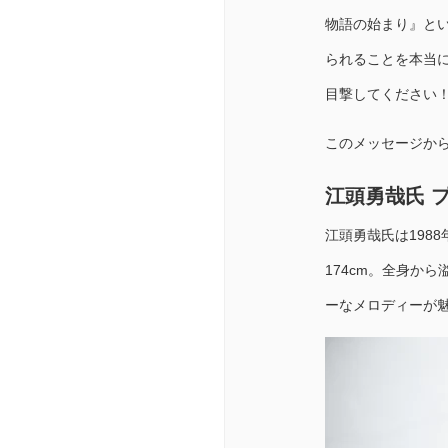
物語の始まり』と
られることを本当
目撃してください！
このメッセージか
江頭勇哉氏 
江頭勇哉氏は198
174cm。全身か
ーなメロディーが