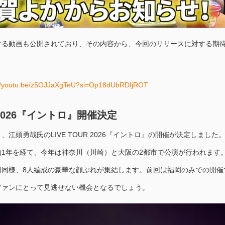
する動画も公開されており、その内容から、今回のリリースに対する期
://youtu.be/z5OJJaXgTeU?si=Op18dUbRDIjROT
R 2026『イントロ』開催決定
江頭勇哉氏のLIVE TOUR 2026『イントロ』の開催が決定しました
1年を経て、今年は神奈川（川崎）と大阪の2都市で公演が行われます
回同様、8人編成の豪華な顔ぶれが集結します。前回は福岡のみでの開催
ファンにとって見逃せない機会となるでしょう。