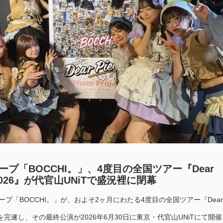
プ「BOCCHI。」、4度目の全国ツアー『Dear
ur 2026』が代官山UNiTで盛況裡に閉幕
ープ「BOCCHI。」が、およそ2ヶ月にわたる4度目の全国ツアー『Dear
2026』を完遂し、その最終公演が2026年6月30日に東京・代官山UNiTにて開