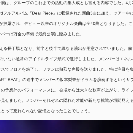
演は、グループのこれまでの活動の集大成とも言える内容でした。4月3
dフルアルバム『Dear Piece』に収録された新曲3曲に加え、ツアー中
が披露され、デビュー以来のオリジナル楽曲は全40曲となりました。こ
ンバーは万全の準備で最終公演に臨みました。
超える長丁場となり、前半と後半で異なる演出が用意されていました。前
ドのいない通常のアイドルライブ形式で進行しました。メンバーはエネル
ンスでフロアを魅了し、ファンは熱烈な声援を送りました。特に注目を
ART BEAT」の途中でメンバーの坂本梨奈がドラムを演奏するというサ
この予想外のパフォーマンスに、会場からは大きな歓声が上がり、ライ
を見せました。メンバーそれぞれの隠れた才能や新たな挑戦が垣間見え
にとって忘れられない記憶となったことでしょう。