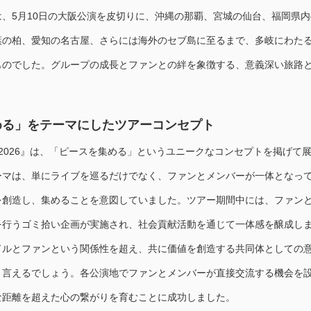
、5月10日の大阪公演を皮切りに、沖縄の那覇、宮城の仙台、福岡県内
葉の柏、愛知の名古屋、さらには海外のセブ島に至るまで、多岐にわた
ものでした。グループの成長とファンとの絆を象徴する、意義深い旅路
める」をテーマにしたツアーコンセプト
e Tour 2026』は、「ピースを集める」というユニークなコンセプトを掲げて
ーマは、単にライブを巡るだけでなく、ファンとメンバーが一体となっ
を創造し、集めることを意図していました。ツアー期間中には、ファン
を行うゴミ拾い企画が実施され、社会貢献活動を通じて一体感を醸成し
ドルとファンという関係性を超え、共に価値を創造する共同体としての
と言えるでしょう。各公演地でファンとメンバーが直接交流する機会を
な距離を超えた心の繋がりを育むことに成功しました。