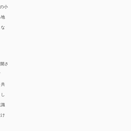
の小
る地
とな
展開さ
て
と共
まし
意識
設け