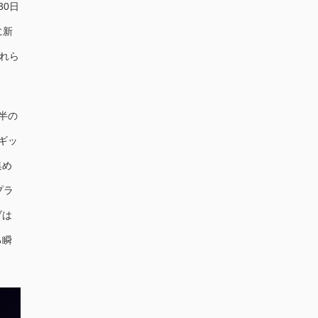
0日
に新
れら
半の
ギッ
集め
プラ
ブは
る瞬