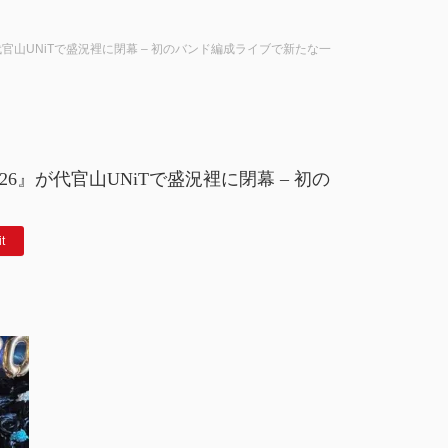
6』が代官山UNiTで盛況裡に閉幕 – 初のバンド編成ライブで新たな一
2026』が代官山UNiTで盛況裡に閉幕 – 初の
it