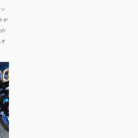
ァン
トが
数の
れぞ