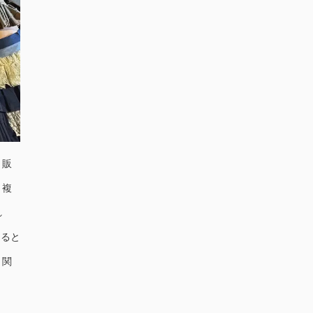
。販
、複
れ
あると
く関