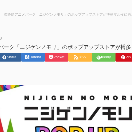
淡路島アニメパーク「ニジゲンノモリ」のポップアップストアが博多マルイに再
8
パーク「ニジゲンノモリ」のポップアップストアが博多
Share
Hatena
Pocket
RSS
feedly
Pin 