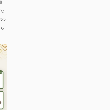
税
「な
/ラン
まら