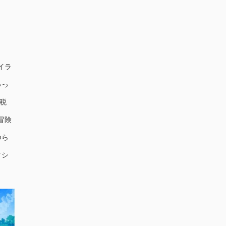
イラ
ゅっ
 税
冒険
ゆら
クシ