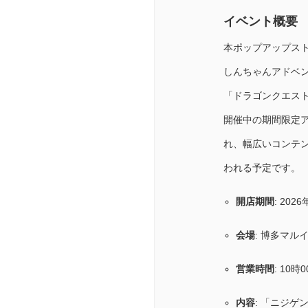
イベント概要
本ポップアップス
しんちゃんアドベン
「ドラゴンクエス
開催中の期間限定
れ、幅広いコンテ
われる予定です。
開店期間
: 20
会場
: 博多マル
営業時間
: 10時
内容
: 「ニジ