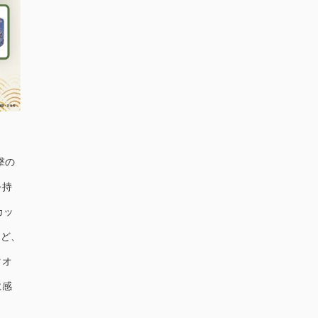
撃の
を持
カッ
など、
タオ
に感