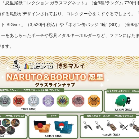
「忍里尾獣コレクション ガラスマグネット」（全9種/ランダム 770円 
場する尾獣がデザインされており、コレクター心をくすぐるでしょう。
BIGver.」（3,520円 税込）や「ネオン缶バッジ “暁” (SD)」（全9種
ターをあしらったポーチや忍具メタルキーホルダーなど、ファンにはた
びます。