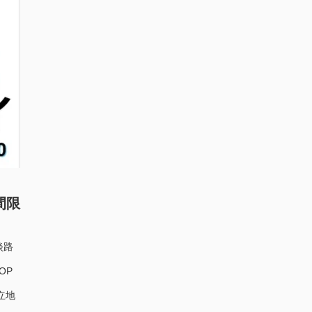
間限
淡路
OP
立地