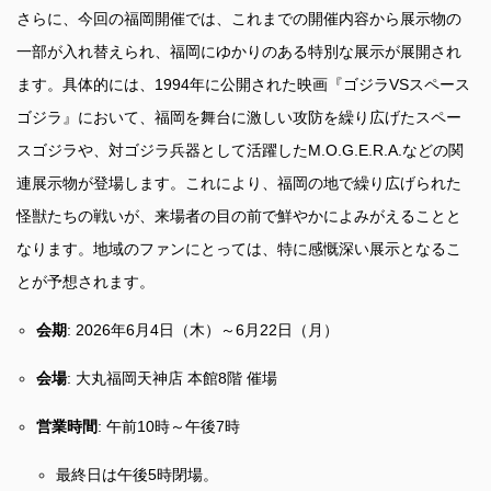
さらに、今回の福岡開催では、これまでの開催内容から展示物の
一部が入れ替えられ、福岡にゆかりのある特別な展示が展開され
ます。具体的には、1994年に公開された映画『ゴジラVSスペース
ゴジラ』において、福岡を舞台に激しい攻防を繰り広げたスペー
スゴジラや、対ゴジラ兵器として活躍したM.O.G.E.R.A.などの関
連展示物が登場します。これにより、福岡の地で繰り広げられた
怪獣たちの戦いが、来場者の目の前で鮮やかによみがえることと
なります。地域のファンにとっては、特に感慨深い展示となるこ
とが予想されます。
会期
: 2026年6月4日（木）～6月22日（月）
会場
: 大丸福岡天神店 本館8階 催場
営業時間
: 午前10時～午後7時
最終日は午後5時閉場。