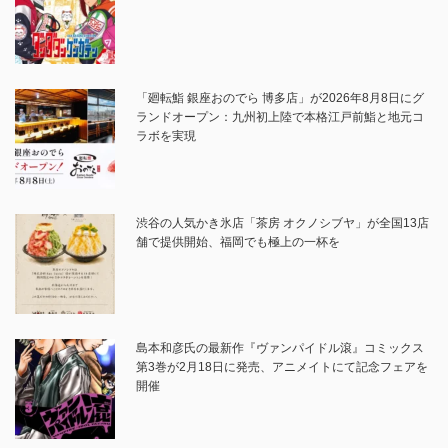
「廻転鮨 銀座おのでら 博多店」が2026年8月8日にグ
ランドオープン：九州初上陸で本格江戸前鮨と地元コ
ラボを実現
渋谷の人気かき氷店「茶房 オクノシブヤ」が全国13店
舗で提供開始、福岡でも極上の一杯を
島本和彦氏の最新作『ヴァンパイドル滾』コミックス
第3巻が2月18日に発売、アニメイトにて記念フェアを
開催