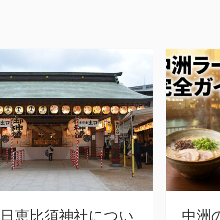
十日恵比須神社につい
中洲