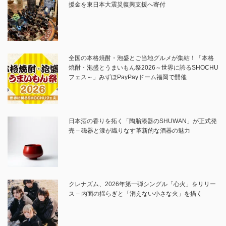
援金を東日本大震災復興支援へ寄付
全国の本格焼酎・泡盛とご当地グルメが集結！「本格
焼酎・泡盛とうまいもん祭2026～世界に誇るSHOCHU
フェス～」みずほPayPayドーム福岡で開催
日本酒の香りを拓く「陶胎漆器のSHUWAN」が正式発
売 – 磁器と漆が織りなす革新的な酒器の魅力
クレナズム、2026年第一弾シングル「心火」をリリー
ス – 内面の揺らぎと「消えない小さな火」を描く