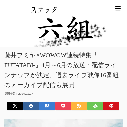
m
ホーム
福岡情報
藤井フミヤ×WOWOW連続特集「-FUTATABI-」4月～6
月の放送・配信ラインナップが決定、過去ライブ映像16番組のアーカイブ配
信も展開
藤井フミヤ×WOWOW連続特集「-
FUTATABI-」4月～6月の放送・配信ライ
ンナップが決定、過去ライブ映像16番組
のアーカイブ配信も展開
福岡情報
|
2026.02.14