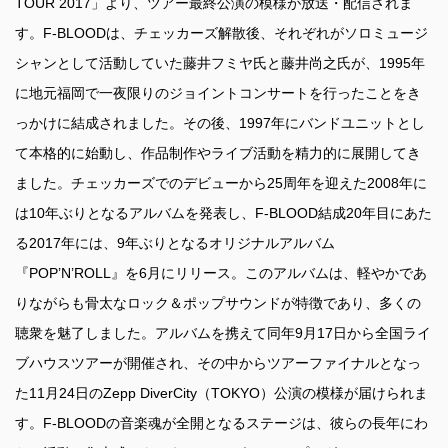
TOUR 2017」より、ツアー最終公演の模様が放送・配信されま
す。F-BLOODは、チェッカーズ解散後、それぞれがソロミュージ
シャンとして活動していた藤井フミヤ氏と藤井尚之氏が、1995年
に地元福岡で一夜限りのジョイントコンサートを行ったことをき
っかけに結成されました。その後、1997年にバンドユニットとし
て本格的に始動し、作品制作やライブ活動を精力的に展開してき
ました。チェッカーズでのデビューから25周年を迎えた2008年に
は10年ぶりとなるアルバムを発表し、F-BLOOD結成20年目にあた
る2017年には、9年ぶりとなるオリジナルアルバム
『POP’N’ROLL』を6月にリリース。このアルバムは、軽やかであ
りながらも骨太なロック＆ポップサウンドが特徴であり、多くの
聴衆を魅了しました。アルバムを携えて同年9月17日から全国ライ
ブハウスツアーが開催され、その中からツアーファイナルとなっ
た11月24日のZepp DiverCity（TOKYO）公演の模様が届けられま
す。F-BLOODの音楽魂が全開となるステージは、彼らの長年にわ