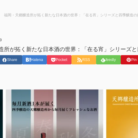
福岡・天郷醸造所が拓く新たな日本酒の世界：「在る宵」シリーズと四季醸造の
9
造所が拓く新たな日本酒の世界：「在る宵」シリーズと
Share
Hatena
Pocket
RSS
feedly
Pin 