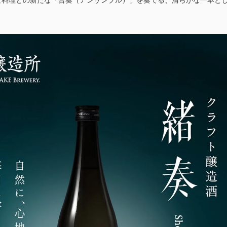
な料理との新たな「合奏（アンサンブル）」を奏でる、清らかな一本と
。