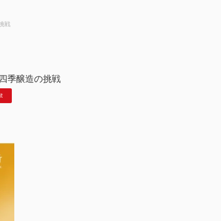
挑戦
四季醸造の挑戦
it