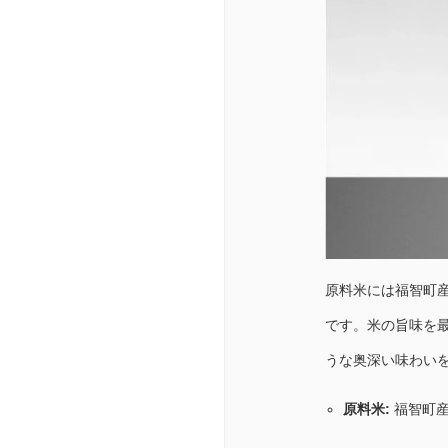
原料米には福智町産
です。米の旨味を
うな奥深い味わい
原料米:
福智町産