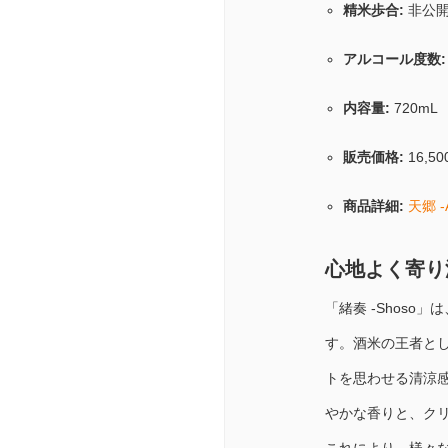
精米歩合:
非公
アルコール度数:
内容量:
720mL
販売価格:
16,5
商品詳細:
天郷 -
心地よく寄り添
「緒奏 -Shos
す。酒米の王者とし
トを思わせる清涼
やかな香りと、ク