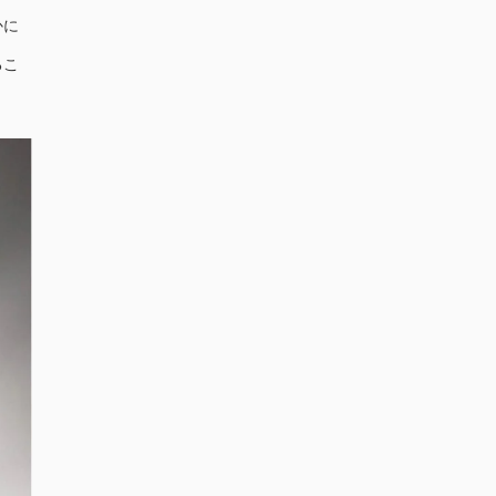
かに
るこ