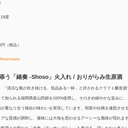
開
18度
00円（税込）
Amanosato
う「緒奏 -Shoso」火入れ / おりがらみ生原酒
o」は、「清涼な風が吹き抜ける、気品ある一杯」と評されるクラフト醸造酒
て知られる福岡県産山田錦を100%使用し、そのきめ細やかな旨みに、
感が重なり合う独自の味わいを実現しています。和梨や白桃を連想させ
リアな質感が調和し、後味には大地を思わせるアーシーな風味が現れま