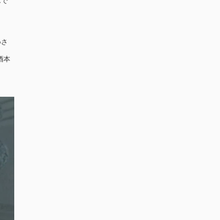
んで
。
めさ
酒本