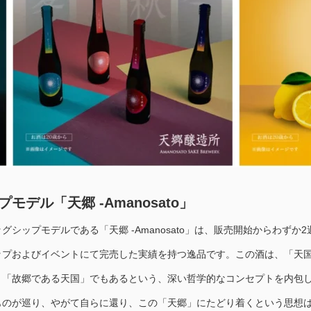
モデル「天郷 -Amanosato」
グシップモデルである「天郷 -Amanosato」は、販売開始からわずか2
ップおよびイベントにて完売した実績を持つ逸品です。この酒は、「天
り「故郷である天国」でもあるという、深い哲学的なコンセプトを内包
ものが巡り、やがて自らに還り、この「天郷」にたどり着くという思想