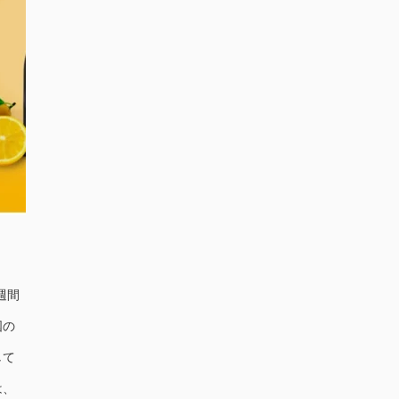
週間
国の
して
は、