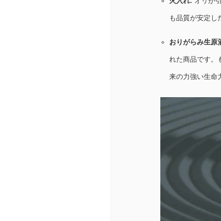
火入れ:
オリが引
も品質が安定し
おりがらみ生原酒
れた商品です。
来の力強い生命