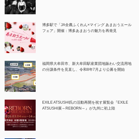
博多駅で「JA全農ふくれん×マイング あまおうエール
フェア」開催：博多あまおうの魅力を再発見
福岡県大牟田市、新大牟田駅産業団地賑わい交流用地
の分譲条件を見直し、令和8年7月より公募を開始
EXILE ATSUSHI氏の活動再開を祝す展覧会『EXILE
ATSUSHI展～REBORN～』が九州に初上陸