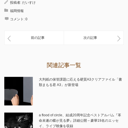
投稿者:
だいすけ
福岡情報
コメント:
0
前の記事
次の記事
関連記事一覧
大判紙の保管課題に応える硬質A3クリアファイル「書
類まもる君 A3」が新登場
a flood of circle、結成20周年記念ベストアルバム『革
命未遂の蝶が見る夢』詳細公開 – 豪華19名のエッセ
イ、ライブ映像を収録