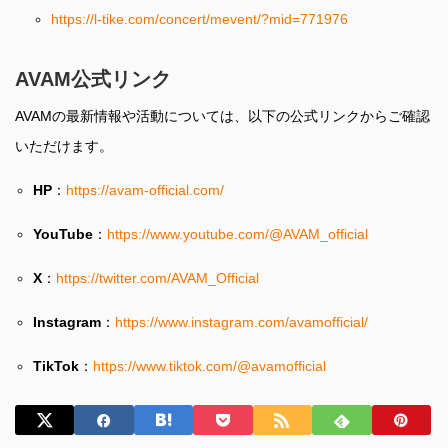
https://l-tike.com/concert/mevent/?mid=771976
AVAM公式リンク
AVAMの最新情報や活動については、以下の公式リンクからご確認
いただけます。
HP
：
https://avam-official.com/
YouTube
：
https://www.youtube.com/@AVAM_official
X
：
https://twitter.com/AVAM_Official
Instagram
：
https://www.instagram.com/avamofficial/
TikTok
：
https://www.tiktok.com/@avamofficial