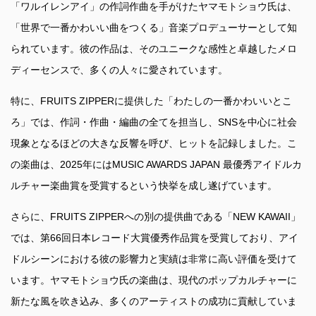
「ワルイレンアイ」の作詞作曲を手がけたヤマモトショウ氏は、
「世界で一番かわいい曲をつくる」音楽プロデューサーとして知
られています。彼の作品は、そのユニークな感性と卓越したメロ
ディーセンスで、多くの人々に愛されています。
特に、FRUITS ZIPPERに提供した「わたしの一番かわいいとこ
ろ」では、作詞・作曲・編曲の全てを担当し、SNSを中心に社会
現象となるほどの大きな反響を呼び、ヒットを記録しました。こ
の楽曲は、2025年にはMUSIC AWARDS JAPAN 最優秀アイドルカ
ルチャー楽曲賞を受賞するという快挙を成し遂げています。
さらに、FRUITS ZIPPERへの別の提供曲である「NEW KAWAII」
では、第66回日本レコード大賞優秀作品賞を受賞しており、アイ
ドルシーンにおける彼の影響力と実績は非常に高い評価を受けて
います。ヤマモトショウ氏の楽曲は、現代のポップカルチャーに
新たな風を吹き込み、多くのアーティストの成功に貢献していま