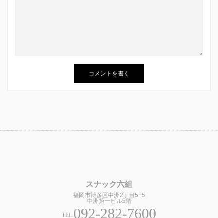
スナック六組
福岡市博多区中洲2丁目5−5
中洲第一ビル5階
092-282-7600
TEL.