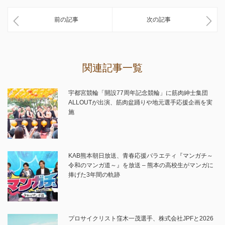
前の記事
次の記事
関連記事一覧
宇都宮競輪「開設77周年記念競輪」に筋肉紳士集団
ALLOUTが出演、筋肉盆踊りや地元選手応援企画を実
施
KAB熊本朝日放送、青春応援バラエティ『マンガチ～
令和のマンガ道～』を放送 – 熊本の高校生がマンガに
捧げた3年間の軌跡
プロサイクリスト窪木一茂選手、株式会社JPFと2026