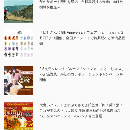
年のサポート契約を締結～自転車競技の未来に向けた
挑戦を推進～
「にじさんじ 8th Anniversary フェア in animate」が2
月7日より開催、全国アニメイトで特典配布と新商品販
売
2.5次元タレントグループ「シクフォニ」と「しゃぶし
ゃぶ温野菜」が初のコラボレーションキャンペーンを
開催
大食いタレントますぶちさちよ氏監修「肉！麺！酒！
これが本気のさちよ盛り 牛豚鶏三種の台湾風肉山ス
パ」がスパゲッティーのパンチョに登場