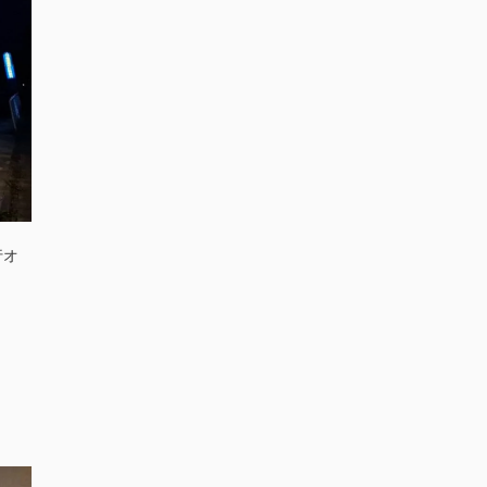
行オ
。
、