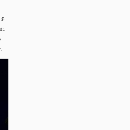
ら多
地に
の
す。