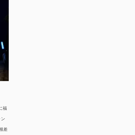
に福
ラン
根差