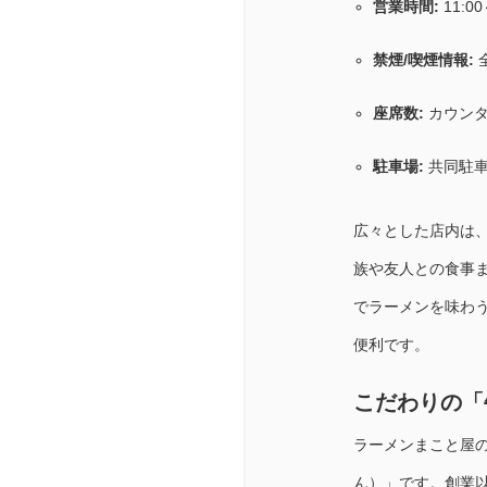
営業時間:
11:0
禁煙/喫煙情報:
座席数:
カウンタ
駐車場:
共同駐車
広々とした店内は
族や友人との食事
でラーメンを味わ
便利です。
こだわりの「
ラーメンまこと屋
ん）」です。創業