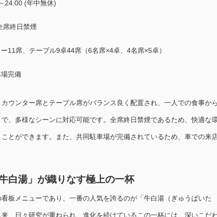
0～24:00 (年中無休)
全席終日禁煙
ー11席、テーブル9卓44席（6名席×4卓、4名席×5卓）
場完備
、カウンター席とテーブル席がバランス良く配置され、一人での食事か
まで、多様なシーンに対応可能です。全席終日禁煙であるため、快適な
うことができます。また、共同駐車場が完備されているため、車での来
牛白湯」が織りなす極上の一杯
の看板メニューであり、一番の人気を誇るのが「牛白湯（ぎゅうぱいた
以来、日々研究が重ねられ、進化を続けているこの一杯には、深いこだ